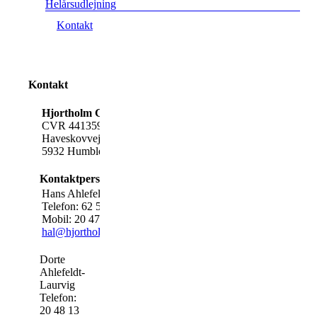
Helårsudlejning
Kontakt
Kontakt
Hjortholm Gods
Bankforbindelse:
CVR 44135906
Sydbank
Haveskovvej 17
Klosterplads 2
5932 Humble
5700 Svendborg
Kontaktpersoner:
Hans Ahlefeldt-Laurvig
Christian Ahlefeldt-Laurvig
Telefon: 62 57 13 31
Mobil: 61 37 42 07
Mobil: 20 47 13 31
c
al@hjortholmgods.dk
hal@hjortholmgods.dk
Dorte
Ahlefeldt-
Laurvig
Telefon:
20 48 13