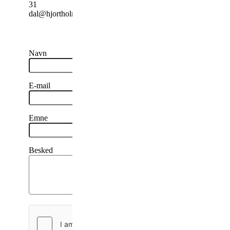
31
dal@hjortholmgods.dk
Navn
E-mail
Emne
Besked