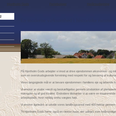
Hjortholm Gods
Ferieboliger
Helårsudlejning
d
En moderne virksomhed i historiske rammer
På Hjortholm Gods arbejder vi imod at drive ejendommen økonomisk- og mi
som en overskudsgivende forretning med respekt for og bevaring af kultura
Vores langsigtede mål er at bevare ejendommen i familiens eje og løbende f
Vi ønsker at skabe værdi og beskæftigelse gennem produktion af planteavls
mængder og af god kvalitet. Endvidere tilstræber vi at være en inspirerende 
arbejdsplads, hvor rettidig omhu vægtes højt.
Vi ønsker ligeledes at udvide vores landbrugsareal med 400 hektar gennem
Til Hjortholm Gods hører også en række huse, der udlejes som helårsbolige