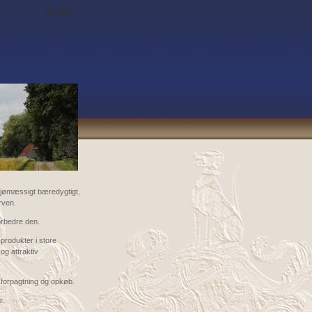
Kontakt
ljømæssigt bæredygtigt,
rven.
orbedre den.
produkter i store
og attraktiv
 forpagtning og opkøb.
r.