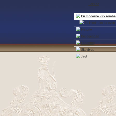
Forside
En moderne virksomhe
Se Hjortholm fra oven
Historie
Beliggenhed
Landbrug
Skovbrug
Jagt